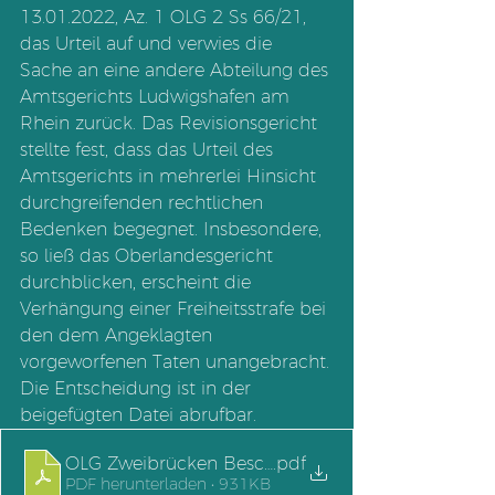
13.01.2022, Az. 1 OLG 2 Ss 66/21, 
das Urteil auf und verwies die 
Sache an eine andere Abteilung des 
Amtsgerichts Ludwigshafen am 
Rhein zurück. Das Revisionsgericht 
stellte fest, dass das Urteil des 
Amtsgerichts in mehrerlei Hinsicht 
durchgreifenden rechtlichen 
Bedenken begegnet. Insbesondere, 
so ließ das Oberlandesgericht 
durchblicken, erscheint die 
Verhängung einer Freiheitsstrafe bei 
den dem Angeklagten 
vorgeworfenen Taten unangebracht.
Die Entscheidung ist in der 
beigefügten Datei abrufbar.
OLG Zweibrücken Beschluss v. 13.01.2022
.pdf
PDF herunterladen • 931KB