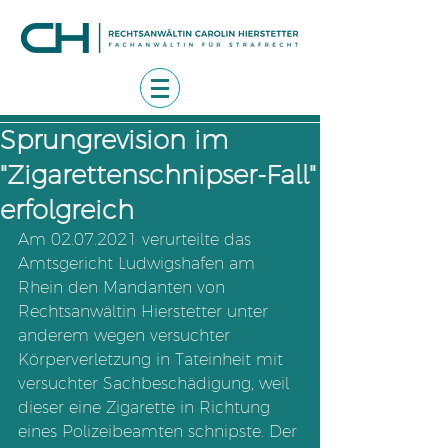
Sprungrevision im
"Zigarettenschnipser-Fall"
erfolgreich
Am 02.07.2021 verurteilte das 
Amtsgericht Ludwigshafen am 
Rhein den Mandanten von 
Rechtsanwältin Hierstetter unter 
anderem wegen versuchter 
Körperverletzung in Tateinheit mit 
versuchter Sachbeschädigung, weil 
dieser eine Zigarette in Richtung 
eines Polizeibeamten schnipste. Der 