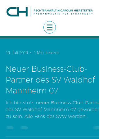
19. Juli 2019
1 Min. Lesezeit
Neuer Business-Club-
Partner des SV Waldhof
Mannheim 07
Ich bin stolz, neuer Business-Club-Partner
des SV Waldhof Mannheim 07 geworden
zu sein. Alle Fans des SVW werden
diesbezüglich mein...