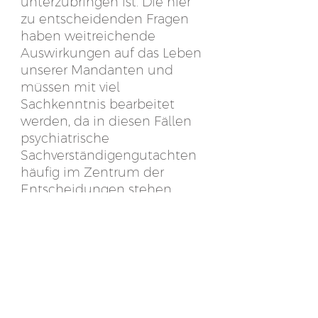
unterzubringen ist. Die hier
zu entscheidenden Fragen
haben weitreichende
Auswirkungen auf das Leben
unserer Mandanten und
müssen mit viel
Sachkenntnis bearbeitet
werden, da in diesen Fällen
psychiatrische
Sachverständigengutachten
häufig im Zentrum der
Entscheidungen stehen.
Rechtsanwältin Hierstetter
verteidigt sowohl in
entsprechenden
Strafverfahren als auch im
Maßregelvollzug, selbst, wenn
es etwa um die Frage der
vorzeitigen Entlassung geht.