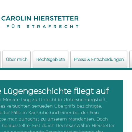
Über mich
Rechtsgebiete
Presse & Entscheidungen
e Lügengeschichte fliegt auf
i Monate lang zu Unrecht in Untersuchungshaft, 
es versuchten sexuellen Übergriffs bezichtigte. 
rter Fälle in Karlsruhe und einer bei der Frau 
angte man zunächst zu unserem Mandanten. Doch 
ch herausstellte. Erst durch Rechtsanwältin Hierstetter 
 und entsprechende Beweisanträge konnte der 