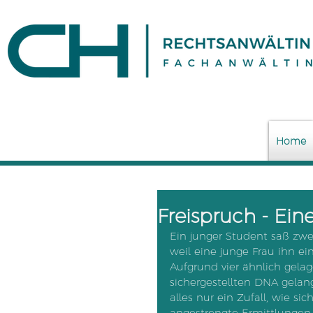
Home
Freispruch - Ein
Ein junger Student saß zwe
weil eine junge Frau ihn ein
Aufgrund vier ähnlich gelage
sichergestellten DNA gel
alles nur ein Zufall, wie si
angestrengte Ermittlungen