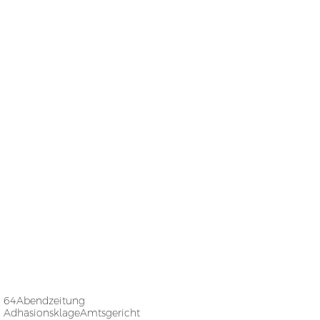
64
Abendzeitung
Adhäsionsklage
Amtsgericht