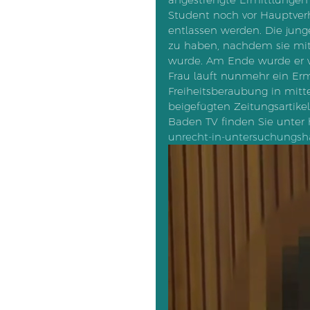
Student noch vor Hauptver
entlassen werden. Die jung
zu haben, nachdem sie mit 
wurde. Am Ende wurde er vo
Frau läuft nunmehr ein Erm
Freiheitsberaubung in mitt
beigefügten Zeitungsartikel
Baden TV finden Sie unter 
unrecht-in-untersuchungsha