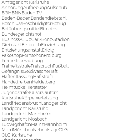
Amtsgericht Karlsruhe
Anhörung
Aufhebung
Aufschub
BGH
BNN
Baden TV
Baden-Baden
Bandendiebstahl
Beschluss
Beschuldigter
Betrug
Betäubungsmittel
Bitcoins
Bundesgerichtshof
Business-Club
Carl-Benz-Stadion
Diebstahl
Einbruch
Einziehung
Entziehungsanstalt
Erfolg
Fakeshop
Fernsehen
Freiburg
Freiheitsberaubung
Freiheitsstrafe
Freispruch
Fußball
Gefängnis
Geldwäsche
Haft
Haftentlassung
Haftstrafe
Handeltreiben
Heidelberg
Heimtücke
Hierstetter
Jugendstrafe
Kaiserslautern
Karlsruhe
Körperverletzung
Landfriedensbruch
Landgericht
Landgericht Karlsruhe
Landgericht Mannheim
Landgericht Mosbach
Ludwigshafen
Mainz
Mannheim
Mord
München
Nebenklage
OLG
OLG Karlsruhe