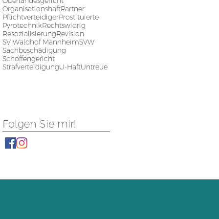
Oberlandesgericht
Organisationshaft
Partner
Pflichtverteidiger
Prostituierte
Pyrotechnik
Rechtswidrig
Resozialisierung
Revision
SV Waldhof Mannheim
SVW
Sachbeschädigung
Schöffengericht
Strafverteidigung
U-Haft
Untreue
Folgen Sie mir!